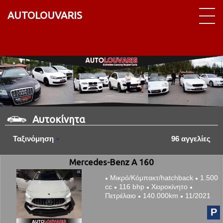
AUTOLOUVARIS
Αυτοκίνητα
Ταξινόμηση
96 αγγελίες
Mercedes-Benz A 160
Μικρό/Κόμπακτ/hatchback
1.500
●
●
cc
116 bhp
Χειροκίνητο
●
●
●
Πετρέλαιο
140.000km
11/2021
●
●
P