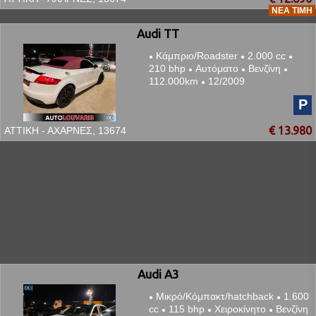
ΝΈΑ ΤΙΜΉ
Audi TT
Κάμπριο/Roadster
2.000 cc
●
●
●
210 bhp
Αυτόματο
Βενζίνη
●
●
●
112.000km
12/2009
●
P
€ 13.980
ΑΤΤΙΚΗ - ΑΧΑΡΝΕΣ, 13674
Audi A3
Μικρό/Κόμπακτ/hatchback
1.600
●
●
cc
115 bhp
Χειροκίνητο
Βενζίνη
●
●
●