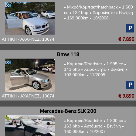
Μικρό/Κόμπακτ/hatchback
1.600
●
●
cc
122 bhp
Χειροκίνητο
Βενζίνη
●
●
●
169.000km
10/2008
●
●
P
€ 7.890
ΑΤΤΙΚΗ - ΑΧΑΡΝΕΣ, 13674
Bmw 118
Κάμπριο/Roadster
1.995 cc
●
●
●
143 bhp
Χειροκίνητο
Βενζίνη
●
●
●
103.000km
11/2009
●
P
€ 9.890
ΑΤΤΙΚΗ - ΑΧΑΡΝΕΣ, 13674
Mercedes-Benz SLK 200
Κάμπριο/Roadster
1.800 cc
●
●
●
163 bhp
Αυτόματο
Βενζίνη
●
●
●
160.000km
10/2007
●