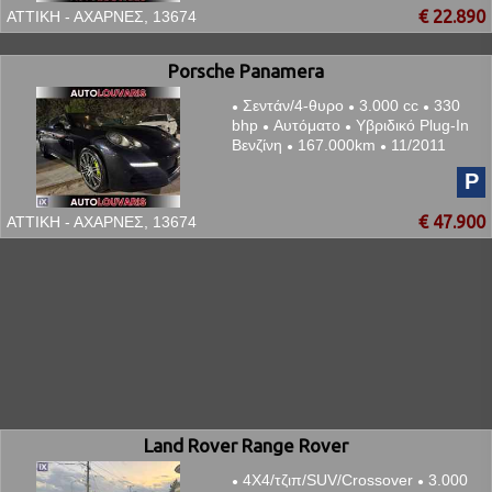
€ 22.890
ΑΤΤΙΚΗ - ΑΧΑΡΝΕΣ, 13674
Porsche Panamera
Σεντάν/4-θυρο
3.000 cc
330
●
●
●
bhp
Αυτόματο
Υβριδικό Plug-In
●
●
Βενζίνη
167.000km
11/2011
●
●
P
€ 47.900
ΑΤΤΙΚΗ - ΑΧΑΡΝΕΣ, 13674
Land Rover Range Rover
4Χ4/τζιπ/SUV/Crossover
3.000
●
●