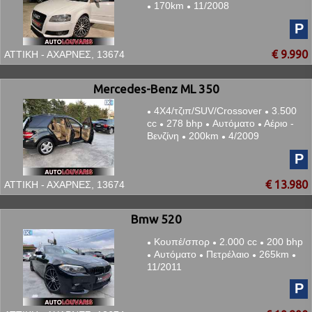
170km
11/2008
●
●
P
€ 9.990
ΑΤΤΙΚΗ - ΑΧΑΡΝΕΣ, 13674
Mercedes-Benz ML 350
4Χ4/τζιπ/SUV/Crossover
3.500
●
●
cc
278 bhp
Αυτόματο
Αέριο -
●
●
●
Βενζίνη
200km
4/2009
●
●
P
€ 13.980
ΑΤΤΙΚΗ - ΑΧΑΡΝΕΣ, 13674
Bmw 520
Κουπέ/σπορ
2.000 cc
200 bhp
●
●
●
Αυτόματο
Πετρέλαιο
265km
●
●
●
●
11/2011
P