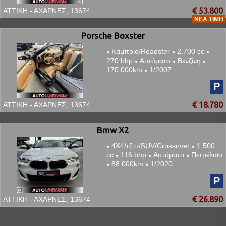
€ 53.800
ΑΤΤΙΚΗ - ΑΧΑΡΝΕΣ, 13674
ΝΈΑ ΤΙΜΉ
Porsche Boxster
Κάμπριο/Roadster
2.700 cc
●
●
●
270 bhp
Αυτόματο
Βενζίνη
●
●
●
170.000km
1/2007
●
P
€ 18.780
ΑΤΤΙΚΗ - ΑΧΑΡΝΕΣ, 13674
Bmw X2
4Χ4/τζιπ/SUV/Crossover
1.500
●
●
cc
116 bhp
Αυτόματο
Πετρέλαιο
●
●
●
88.000km
1/2020
●
●
P
€ 26.890
ΑΤΤΙΚΗ - ΑΧΑΡΝΕΣ, 13674