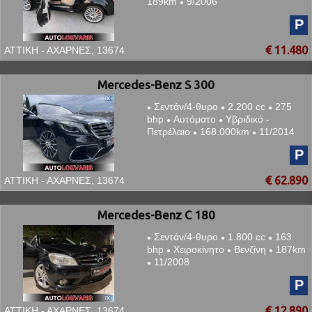
189km
9/2006
●
P
€ 11.480
ΑΤΤΙΚΗ - ΑΧΑΡΝΕΣ, 13674
Mercedes-Benz S 300
Σεντάν/4-θυρο
2.200 cc
275
●
●
●
bhp
Αυτόματο
Υβριδικό -
●
●
Πετρέλαιο
168.000km
11/2014
●
●
P
€ 62.890
ΑΤΤΙΚΗ - ΑΧΑΡΝΕΣ, 13674
Mercedes-Benz C 180
Σεντάν/4-θυρο
1.800 cc
163
●
●
●
bhp
Χειροκίνητο
Βενζίνη
187km
●
●
●
11/2008
●
P
€ 12.890
ΑΤΤΙΚΗ - ΑΧΑΡΝΕΣ, 13674