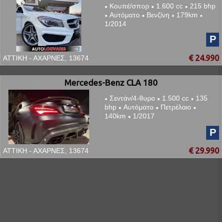
Κουπέ/σπορ
1.600 cc
215 bhp
●
●
●
Αυτόματο
Βενζίνη
179km
●
●
●
●
1/2014
P
€ 24.990
ΑΤΤΙΚΗ - ΑΧΑΡΝΕΣ, 13674
Mercedes-Benz CLA 180
Σεντάν/4-θυρο
1.500 cc
135
●
●
●
bhp
Αυτόματο
Πετρέλαιο
●
●
●
140km
1/2017
●
P
€ 29.990
ΑΤΤΙΚΗ - ΑΧΑΡΝΕΣ, 13674