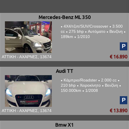
Mercedes-Benz ML 350
4Χ4/τζιπ/SUV/Crossover
3.500
●
●
cc
275 bhp
Αυτόματο
Βενζίνη
●
●
●
●
189km
1/2010
●
P
€ 16.890
ΑΤΤΙΚΗ - ΑΧΑΡΝΕΣ, 13674
Audi TT
Κάμπριο/Roadster
2.000 cc
●
●
●
210 bhp
Χειροκίνητο
Βενζίνη
●
●
●
150.000km
1/2008
●
P
€ 13.890
ΑΤΤΙΚΗ - ΑΧΑΡΝΕΣ, 13674
Bmw X1