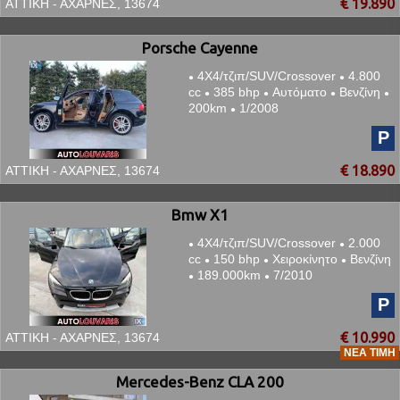
€ 19.890
ΑΤΤΙΚΗ - ΑΧΑΡΝΕΣ, 13674
Porsche Cayenne
4Χ4/τζιπ/SUV/Crossover
4.800
●
●
cc
385 bhp
Αυτόματο
Βενζίνη
●
●
●
●
200km
1/2008
●
P
€ 18.890
ΑΤΤΙΚΗ - ΑΧΑΡΝΕΣ, 13674
Bmw X1
4Χ4/τζιπ/SUV/Crossover
2.000
●
●
cc
150 bhp
Χειροκίνητο
Βενζίνη
●
●
●
189.000km
7/2010
●
●
P
€ 10.990
ΑΤΤΙΚΗ - ΑΧΑΡΝΕΣ, 13674
ΝΈΑ ΤΙΜΉ
Mercedes-Benz CLA 200