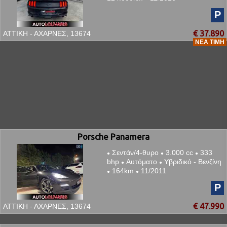
P
€ 37.890
ΑΤΤΙΚΗ - ΑΧΑΡΝΕΣ, 13674
ΝΈΑ ΤΙΜΉ
Porsche Panamera
Σεντάν/4-θυρο
3.000 cc
333
●
●
●
bhp
Αυτόματο
Υβριδικό - Βενζίνη
●
●
164km
11/2011
●
●
P
€ 47.990
ΑΤΤΙΚΗ - ΑΧΑΡΝΕΣ, 13674