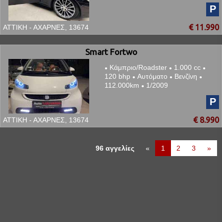
P
€ 11.990
ΑΤΤΙΚΗ - ΑΧΑΡΝΕΣ, 13674
Smart Fortwo
Κάμπριο/Roadster
1.000 cc
●
●
●
120 bhp
Αυτόματο
Βενζίνη
●
●
●
112.000km
1/2009
●
P
€ 8.990
ΑΤΤΙΚΗ - ΑΧΑΡΝΕΣ, 13674
96 αγγελίες
«
1
2
3
»