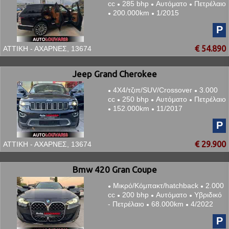
cc
285 bhp
Αυτόματο
Πετρέλαιο
●
●
●
200.000km
1/2015
●
●
P
€ 54.890
ΑΤΤΙΚΗ - ΑΧΑΡΝΕΣ, 13674
Jeep Grand Cherokee
4Χ4/τζιπ/SUV/Crossover
3.000
●
●
cc
250 bhp
Αυτόματο
Πετρέλαιο
●
●
●
152.000km
11/2017
●
●
P
€ 29.900
ΑΤΤΙΚΗ - ΑΧΑΡΝΕΣ, 13674
Bmw 420 Gran Coupe
Μικρό/Κόμπακτ/hatchback
2.000
●
●
cc
200 bhp
Αυτόματο
Υβριδικό
●
●
●
- Πετρέλαιο
68.000km
4/2022
●
●
P