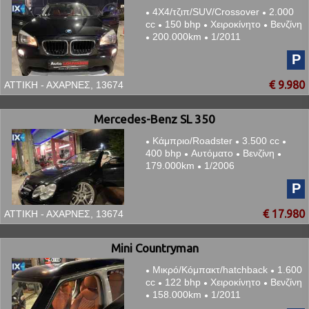
4Χ4/τζιπ/SUV/Crossover
2.000
●
●
cc
150 bhp
Χειροκίνητο
Βενζίνη
●
●
●
200.000km
1/2011
●
●
P
€ 9.980
ΑΤΤΙΚΗ - ΑΧΑΡΝΕΣ, 13674
Mercedes-Benz SL 350
Κάμπριο/Roadster
3.500 cc
●
●
●
400 bhp
Αυτόματο
Βενζίνη
●
●
●
179.000km
1/2006
●
P
€ 17.980
ΑΤΤΙΚΗ - ΑΧΑΡΝΕΣ, 13674
Mini Countryman
Μικρό/Κόμπακτ/hatchback
1.600
●
●
cc
122 bhp
Χειροκίνητο
Βενζίνη
●
●
●
158.000km
1/2011
●
●