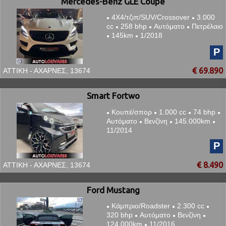
Mercedes-Benz GLE Coupe
4Χ4/τζιπ/SUV/Crossover
3.000
●
●
cc
258 bhp
Αυτόματο
Πετρέλαιο
●
●
●
145km
1/2018
●
●
P
€ 69.890
ΑΤΤΙΚΗ - ΑΧΑΡΝΕΣ, 13674
Smart Fortwo
Κουπέ/σπορ
1.000 cc
74 bhp
●
●
●
●
Αυτόματο
Βενζίνη
145.000km
●
●
●
11/2014
P
€ 8.490
ΑΤΤΙΚΗ - ΑΧΑΡΝΕΣ, 13674
Ford Mustang
Κάμπριο/Roadster
2.300 cc
●
●
●
320 bhp
Αυτόματο
Βενζίνη
●
●
●
124.000km
11/2016
●