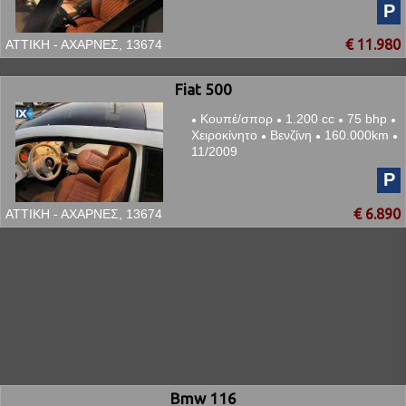
P
€ 11.980
ΑΤΤΙΚΗ - ΑΧΑΡΝΕΣ, 13674
Fiat 500
Κουπέ/σπορ
1.200 cc
75 bhp
●
●
●
●
Χειροκίνητο
Βενζίνη
160.000km
●
●
●
11/2009
P
€ 6.890
ΑΤΤΙΚΗ - ΑΧΑΡΝΕΣ, 13674
Bmw 116