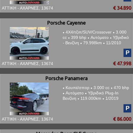
€ 34.890
ΑΤΤΙΚΗ - ΑΧΑΡΝΕΣ, 13674
Porsche Cayenne
4Χ4/τζιπ/SUV/Crossover
3.000
●
●
cc
399 bhp
Αυτόματο
Υβριδικό
●
●
●
- Βενζίνη
79.998km
11/2010
●
●
P
€ 47.998
ΑΤΤΙΚΗ - ΑΧΑΡΝΕΣ, 13674
Porsche Panamera
Κουπέ/σπορ
3.000 cc
470 bhp
●
●
●
Αυτόματο
Υβριδικό Plug-In
●
●
Βενζίνη
119.000km
1/2019
●
●
P
€ 86.000
ΑΤΤΙΚΗ - ΑΧΑΡΝΕΣ, 13674