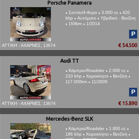
Porsche Panamera
Σεντάν/4-θυρο
3.000 cc
420
●
●
●
bhp
Αυτόματο
Υβριδικό - Βενζίνη
●
●
159km
1/2014
●
●
P
€ 54.500
ΑΤΤΙΚΗ - ΑΧΑΡΝΕΣ, 13674
Audi TT
Κάμπριο/Roadster
2.000 cc
●
●
●
210 bhp
Χειροκίνητο
Βενζίνη
●
●
●
117.000km
11/2009
●
P
€ 15.890
ΑΤΤΙΚΗ - ΑΧΑΡΝΕΣ, 13674
Mercedes-Benz SLK
Κάμπριο/Roadster
1.800 cc
●
●
●
186 bhp
Χειροκίνητο
Βενζίνη
●
●
●