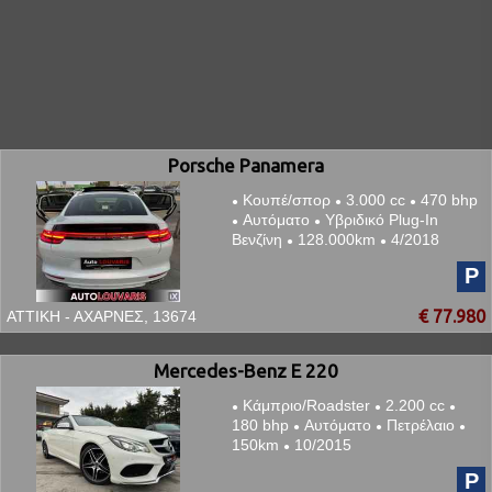
Porsche Panamera
Κουπέ/σπορ
3.000 cc
470 bhp
●
●
●
Αυτόματο
Υβριδικό Plug-In
●
●
Βενζίνη
128.000km
4/2018
●
●
P
€ 77.980
ΑΤΤΙΚΗ - ΑΧΑΡΝΕΣ, 13674
Mercedes-Benz E 220
Κάμπριο/Roadster
2.200 cc
●
●
●
180 bhp
Αυτόματο
Πετρέλαιο
●
●
●
150km
10/2015
●
P